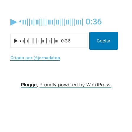
▶︎ •၊၊||၊|။||||။၊|။|||။|||။၊| 0:36
Copiar
Criado por
@jornadatop
Plugge
,
Proudly powered by WordPress.